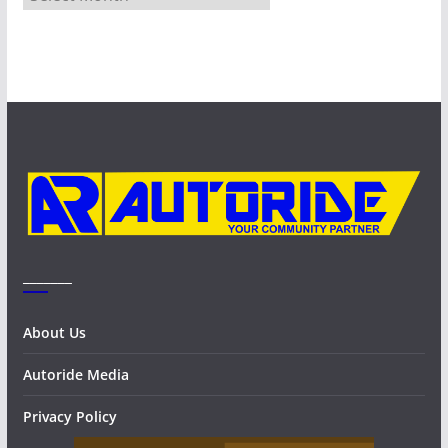
r
c
h
i
v
e
s
_______
About Us
Autoride Media
Privacy Policy