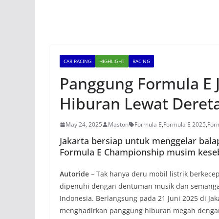
CAR RACING
HIGHLIGHT
RACING
Panggung Formula E 
Hiburan Lewat Deret
May 24, 2025
Maston
Formula E
,
Formula E 2025
,
Form
Jakarta bersiap untuk menggelar balap
Formula E Championship musim kesebel
Autoride
– Tak hanya deru mobil listrik berkecep
dipenuhi dengan dentuman musik dan semangat 
Indonesia. Berlangsung pada 21 Juni 2025 di Jakar
menghadirkan panggung hiburan megah dengan 