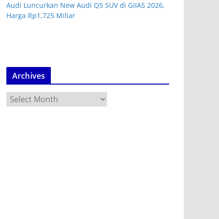
Audi Luncurkan New Audi Q5 SUV di GIIAS 2026,
Harga Rp1,725 Miliar
Archives
A
r
c
h
i
v
e
s