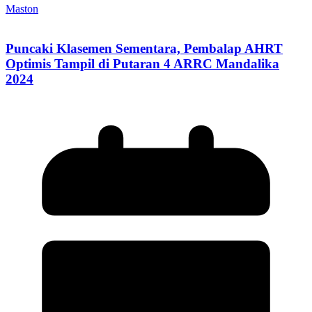
Maston
Puncaki Klasemen Sementara, Pembalap AHRT
Optimis Tampil di Putaran 4 ARRC Mandalika
2024