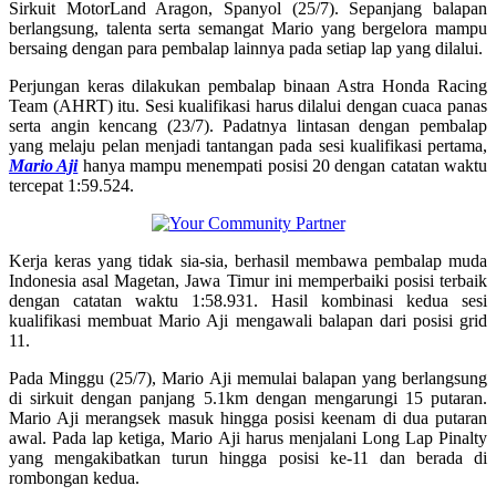
Sirkuit MotorLand Aragon, Spanyol (25/7). Sepanjang balapan
berlangsung, talenta serta semangat Mario yang bergelora mampu
bersaing dengan para pembalap lainnya pada setiap lap yang dilalui.
Perjungan keras dilakukan pembalap binaan Astra Honda Racing
Team (AHRT) itu. Sesi kualifikasi harus dilalui dengan cuaca panas
serta angin kencang (23/7). Padatnya lintasan dengan pembalap
yang melaju pelan menjadi tantangan pada sesi kualifikasi pertama,
Mario Aji
hanya mampu menempati posisi 20 dengan catatan waktu
tercepat 1:59.524.
Kerja keras yang tidak sia-sia, berhasil membawa pembalap muda
Indonesia asal Magetan, Jawa Timur ini memperbaiki posisi terbaik
dengan catatan waktu 1:58.931. Hasil kombinasi kedua sesi
kualifikasi membuat Mario Aji mengawali balapan dari posisi grid
11.
Pada Minggu (25/7), Mario Aji memulai balapan yang berlangsung
di sirkuit dengan panjang 5.1km dengan mengarungi 15 putaran.
Mario Aji merangsek masuk hingga posisi keenam di dua putaran
awal. Pada lap ketiga, Mario Aji harus menjalani Long Lap Pinalty
yang mengakibatkan turun hingga posisi ke-11 dan berada di
rombongan kedua.