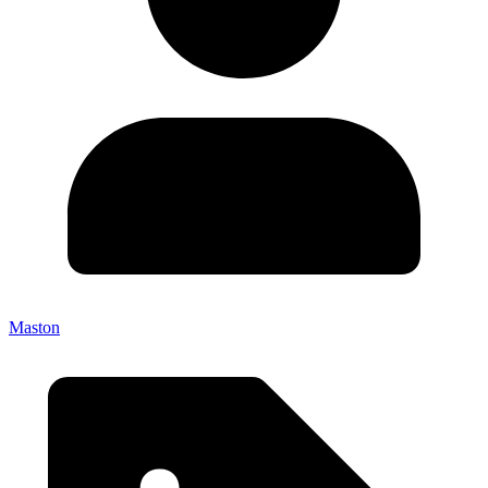
Maston