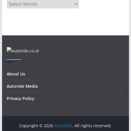
A
r
c
h
i
v
e
s
_______
About Us
Autoride Media
Privacy Policy
Copyright © 2026
AutoRide
. All rights reserved.