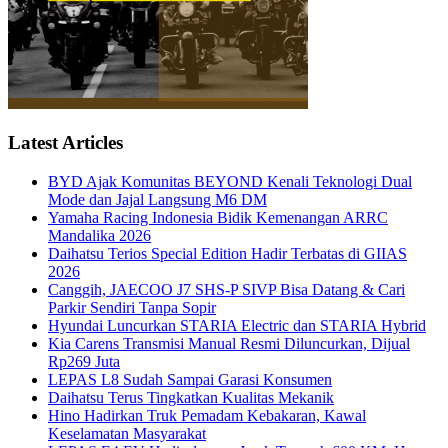
Latest Articles
BYD Ajak Komunitas BEYOND Kenali Teknologi Dual
Mode dan Jajal Langsung M6 DM
Yamaha Racing Indonesia Bidik Kemenangan ARRC
Mandalika 2026
Daihatsu Terios Special Edition Hadir Terbatas di GIIAS
2026
Canggih, JAECOO J7 SHS-P SIVP Bisa Datang & Cari
Parkir Sendiri Tanpa Sopir
Hyundai Luncurkan STARIA Electric dan STARIA Hybrid
Kia Carens Transmisi Manual Resmi Diluncurkan, Dijual
Rp269 Juta
LEPAS L8 Sudah Sampai Garasi Konsumen
Daihatsu Terus Tingkatkan Kualitas Mekanik
Hino Hadirkan Truk Pemadam Kebakaran, Kawal
Keselamatan Masyarakat