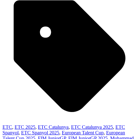
ETC
,
ETC 2025
,
ETC Catalunya
,
ETC Catalunya 2025
,
ETC
Spanyol
,
ETC Spanyol 2025
,
European Talent Cup
,
European
Talent Cup 2025
,
FIM JuniorGP
,
FIM JuniorGP 2025
,
Muhammad