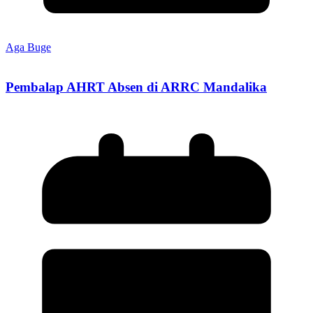
Aga Buge
Pembalap AHRT Absen di ARRC Mandalika