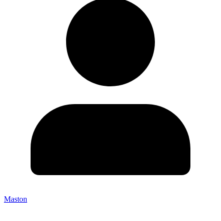
Maston