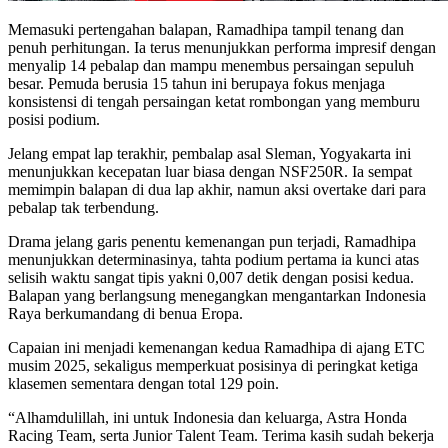
Memasuki pertengahan balapan, Ramadhipa tampil tenang dan
penuh perhitungan. Ia terus menunjukkan performa impresif dengan
menyalip 14 pebalap dan mampu menembus persaingan sepuluh
besar. Pemuda berusia 15 tahun ini berupaya fokus menjaga
konsistensi di tengah persaingan ketat rombongan yang memburu
posisi podium.
Jelang empat lap terakhir, pembalap asal Sleman, Yogyakarta ini
menunjukkan kecepatan luar biasa dengan NSF250R. Ia sempat
memimpin balapan di dua lap akhir, namun aksi overtake dari para
pebalap tak terbendung.
Drama jelang garis penentu kemenangan pun terjadi, Ramadhipa
menunjukkan determinasinya, tahta podium pertama ia kunci atas
selisih waktu sangat tipis yakni 0,007 detik dengan posisi kedua.
Balapan yang berlangsung menegangkan mengantarkan Indonesia
Raya berkumandang di benua Eropa.
Capaian ini menjadi kemenangan kedua Ramadhipa di ajang ETC
musim 2025, sekaligus memperkuat posisinya di peringkat ketiga
klasemen sementara dengan total 129 poin.
“Alhamdulillah, ini untuk Indonesia dan keluarga, Astra Honda
Racing Team, serta Junior Talent Team. Terima kasih sudah bekerja