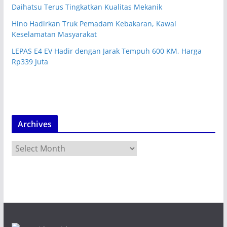
Daihatsu Terus Tingkatkan Kualitas Mekanik
Hino Hadirkan Truk Pemadam Kebakaran, Kawal
Keselamatan Masyarakat
LEPAS E4 EV Hadir dengan Jarak Tempuh 600 KM, Harga
Rp339 Juta
Archives
A
r
c
h
i
v
e