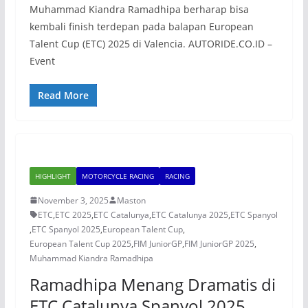
Muhammad Kiandra Ramadhipa berharap bisa
kembali finish terdepan pada balapan European
Talent Cup (ETC) 2025 di Valencia. AUTORIDE.CO.ID –
Event
Read More
HIGHLIGHT
MOTORCYCLE RACING
RACING
November 3, 2025
Maston
ETC
,
ETC 2025
,
ETC Catalunya
,
ETC Catalunya 2025
,
ETC Spanyol
,
ETC Spanyol 2025
,
European Talent Cup
,
European Talent Cup 2025
,
FIM JuniorGP
,
FIM JuniorGP 2025
,
Muhammad Kiandra Ramadhipa
Ramadhipa Menang Dramatis di
ETC Catalunya Spanyol 2025,