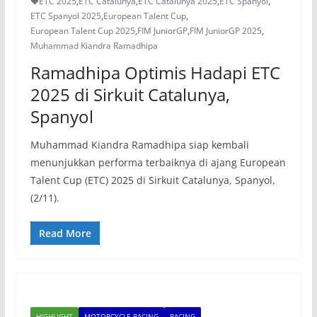
ETC 2025
,
ETC Catalunya
,
ETC Catalunya 2025
,
ETC Spanyol
,
ETC Spanyol 2025
,
European Talent Cup
,
European Talent Cup 2025
,
FIM JuniorGP
,
FIM JuniorGP 2025
,
Muhammad Kiandra Ramadhipa
Ramadhipa Optimis Hadapi ETC
2025 di Sirkuit Catalunya,
Spanyol
Muhammad Kiandra Ramadhipa siap kembali
menunjukkan performa terbaiknya di ajang European
Talent Cup (ETC) 2025 di Sirkuit Catalunya, Spanyol,
(2/11).
Read More
HIGHLIGHT
MOTORCYCLE RACING
RACING