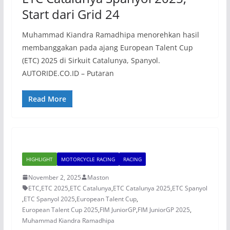
Start dari Grid 24
Muhammad Kiandra Ramadhipa menorehkan hasil
membanggakan pada ajang European Talent Cup
(ETC) 2025 di Sirkuit Catalunya, Spanyol.
AUTORIDE.CO.ID – Putaran
Read More
HIGHLIGHT
MOTORCYCLE RACING
RACING
November 2, 2025
Maston
ETC
,
ETC 2025
,
ETC Catalunya
,
ETC Catalunya 2025
,
ETC Spanyol
,
ETC Spanyol 2025
,
European Talent Cup
,
European Talent Cup 2025
,
FIM JuniorGP
,
FIM JuniorGP 2025
,
Muhammad Kiandra Ramadhipa