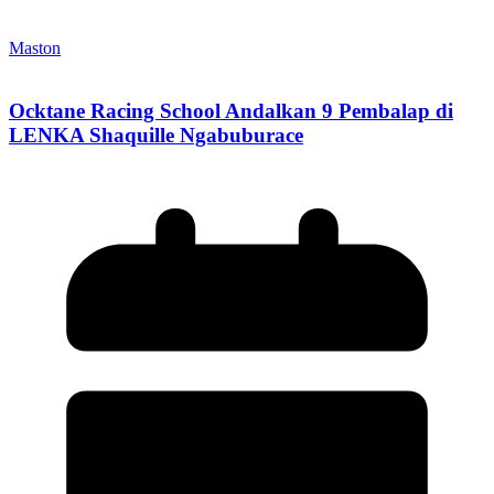
Maston
Ocktane Racing School Andalkan 9 Pembalap di
LENKA Shaquille Ngabuburace