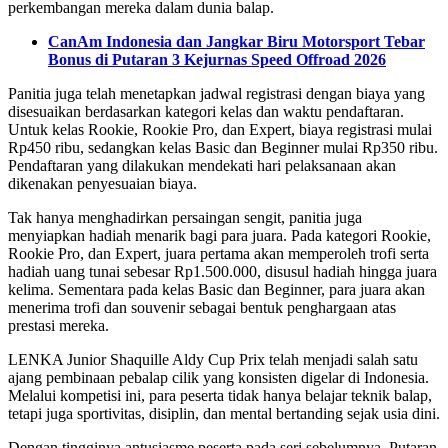
perkembangan mereka dalam dunia balap.
CanAm Indonesia dan Jangkar Biru Motorsport Tebar
Bonus di Putaran 3 Kejurnas Speed Offroad 2026
Panitia juga telah menetapkan jadwal registrasi dengan biaya yang
disesuaikan berdasarkan kategori kelas dan waktu pendaftaran.
Untuk kelas Rookie, Rookie Pro, dan Expert, biaya registrasi mulai
Rp450 ribu, sedangkan kelas Basic dan Beginner mulai Rp350 ribu.
Pendaftaran yang dilakukan mendekati hari pelaksanaan akan
dikenakan penyesuaian biaya.
Tak hanya menghadirkan persaingan sengit, panitia juga
menyiapkan hadiah menarik bagi para juara. Pada kategori Rookie,
Rookie Pro, dan Expert, juara pertama akan memperoleh trofi serta
hadiah uang tunai sebesar Rp1.500.000, disusul hadiah hingga juara
kelima. Sementara pada kelas Basic dan Beginner, para juara akan
menerima trofi dan souvenir sebagai bentuk penghargaan atas
prestasi mereka.
LENKA Junior Shaquille Aldy Cup Prix telah menjadi salah satu
ajang pembinaan pebalap cilik yang konsisten digelar di Indonesia.
Melalui kompetisi ini, para peserta tidak hanya belajar teknik balap,
tetapi juga sportivitas, disiplin, dan mental bertanding sejak usia dini.
Dengan tingginya antusiasme peserta pada seri sebelumnya, Putaran