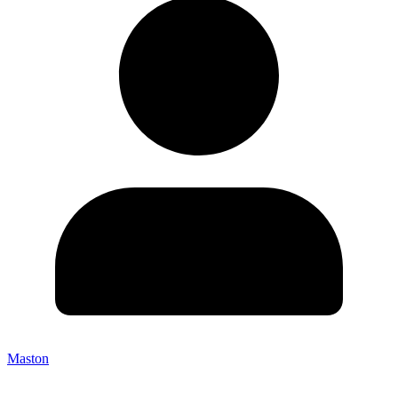
Maston