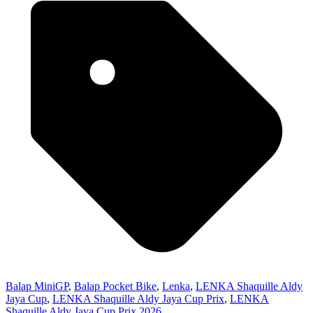
Balap MiniGP
,
Balap Pocket Bike
,
Lenka
,
LENKA Shaquille Aldy
Jaya Cup
,
LENKA Shaquille Aldy Jaya Cup Prix
,
LENKA
Shaquille Aldy Jaya Cup Prix 2026