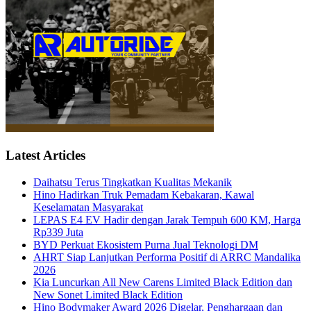
Latest Articles
Daihatsu Terus Tingkatkan Kualitas Mekanik
Hino Hadirkan Truk Pemadam Kebakaran, Kawal
Keselamatan Masyarakat
LEPAS E4 EV Hadir dengan Jarak Tempuh 600 KM, Harga
Rp339 Juta
BYD Perkuat Ekosistem Purna Jual Teknologi DM
AHRT Siap Lanjutkan Performa Positif di ARRC Mandalika
2026
Kia Luncurkan All New Carens Limited Black Edition dan
New Sonet Limited Black Edition
Hino Bodymaker Award 2026 Digelar, Penghargaan dan