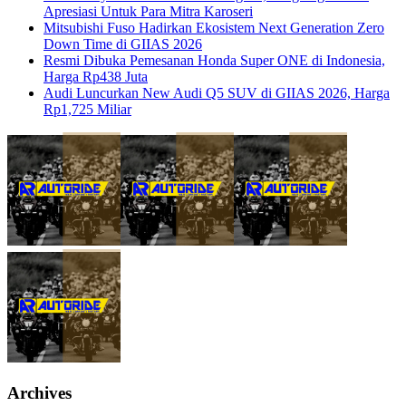
Apresiasi Untuk Para Mitra Karoseri
Mitsubishi Fuso Hadirkan Ekosistem Next Generation Zero
Down Time di GIIAS 2026
Resmi Dibuka Pemesanan Honda Super ONE di Indonesia,
Harga Rp438 Juta
Audi Luncurkan New Audi Q5 SUV di GIIAS 2026, Harga
Rp1,725 Miliar
Archives