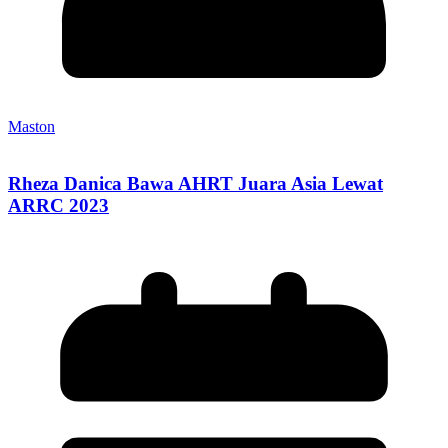
Maston
Rheza Danica Bawa AHRT Juara Asia Lewat
ARRC 2023