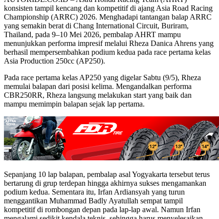
konsisten tampil kencang dan kompetitif di ajang Asia Road Racing
Championship (ARRC) 2026. Menghadapi tantangan balap ARRC
yang semakin berat di Chang International Circuit, Buriram,
Thailand, pada 9–10 Mei 2026, pembalap AHRT mampu
menunjukkan performa impresif melalui Rheza Danica Ahrens yang
berhasil mempersembahkan podium kedua pada race pertama kelas
Asia Production 250cc (AP250).
Pada race pertama kelas AP250 yang digelar Sabtu (9/5), Rheza
memulai balapan dari posisi kelima. Mengandalkan performa
CBR250RR, Rheza langsung melakukan start yang baik dan
mampu memimpin balapan sejak lap pertama.
Sepanjang 10 lap balapan, pembalap asal Yogyakarta tersebut terus
bertarung di grup terdepan hingga akhirnya sukses mengamankan
podium kedua. Sementara itu, Irfan Ardiansyah yang turun
menggantikan Muhammad Badly Ayatullah sempat tampil
kompetitif di rombongan depan pada lap-lap awal. Namun Irfan
mengalami sedikit kendala teknis, sehingga harus menyelesaikan