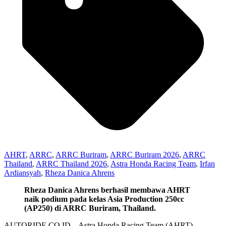
AHRT
,
ARRC
,
ARRC Buriram
,
ARRC Buriram 2026
,
ARRC
Thailand
,
ARRC Thailand 2026
,
Astra Honda Racing Team
,
Irfan
Ardiansyah
,
Rheza Danica Ahrens
Rheza Danica Ahrens berhasil membawa AHRT
naik podium pada kelas Asia Production 250cc
(AP250) di ARRC Buriram, Thailand.
AUTORIDE.CO.ID – Astra Honda Racing Team (AHRT)