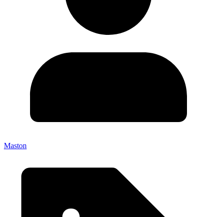
Maston