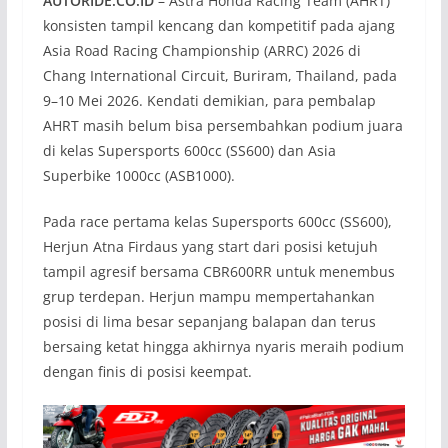
AUTORIDE.CO.ID
– Astra Honda Racing Team (AHRT)
konsisten tampil kencang dan kompetitif pada ajang
Asia Road Racing Championship (ARRC) 2026 di
Chang International Circuit, Buriram, Thailand, pada
9–10 Mei 2026. Kendati demikian, para pembalap
AHRT masih belum bisa persembahkan podium juara
di kelas Supersports 600cc (SS600) dan Asia
Superbike 1000cc (ASB1000).
Pada race pertama kelas Supersports 600cc (SS600),
Herjun Atna Firdaus yang start dari posisi ketujuh
tampil agresif bersama CBR600RR untuk menembus
grup terdepan. Herjun mampu mempertahankan
posisi di lima besar sepanjang balapan dan terus
bersaing ketat hingga akhirnya nyaris meraih podium
dengan finis di posisi keempat.