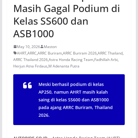
Masih Gagal Podium di
Kelas SS600 dan
ASB1000
May 10, 2026
Maston
AHRT
,
ARRC
,
ARRC Buriram
,
ARRC Buriram 2026
,
ARRC Thailand
,
ARRC Thailand 2026
,
Astra Honda Racing Team
,
Fadhillah Arbi
,
Herjun Atna Firdaus
,
M Adenanta Putra
Meski berhasil podium di kelas
AP250, namun AHRT masih kalah
saing di kelas SS600 dan ASB1000
pada ajang ARRC Buriram, Thailand
2026.