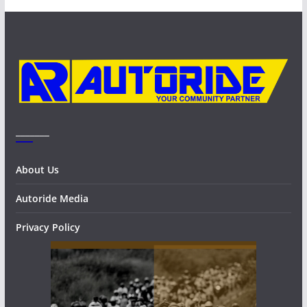
i
v
e
s
_______
About Us
Autoride Media
Privacy Policy