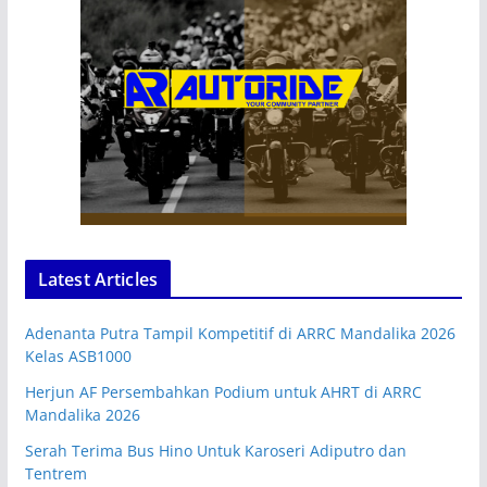
Latest Articles
Adenanta Putra Tampil Kompetitif di ARRC Mandalika 2026
Kelas ASB1000
Herjun AF Persembahkan Podium untuk AHRT di ARRC
Mandalika 2026
Serah Terima Bus Hino Untuk Karoseri Adiputro dan
Tentrem