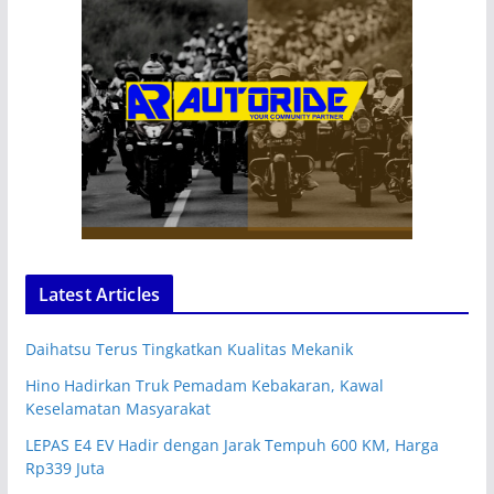
Latest Articles
Daihatsu Terus Tingkatkan Kualitas Mekanik
Hino Hadirkan Truk Pemadam Kebakaran, Kawal
Keselamatan Masyarakat
LEPAS E4 EV Hadir dengan Jarak Tempuh 600 KM, Harga
Rp339 Juta