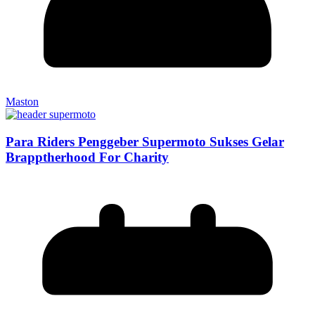
Maston
Para Riders Penggeber Supermoto Sukses Gelar
Brapptherhood For Charity