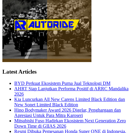
Latest Articles
BYD Perkuat Ekosistem Purna Jual Teknologi DM
AHRT Siap Lanjutkan Performa Positif di ARRC Mandalika
2026
Kia Luncurkan All New Carens Limited Black Edition dan
New Sonet Limited Black Edition
Hino Bodymaker Award 2026 Digelar, Penghargaan dan
Apresiasi Untuk Para Mitra Karoseri
Mitsubishi Fuso Hadirkan Ekosistem Next Generation Zero
Down Time di GIIAS 2026
Resmi Dibuka Pemesanan Honda Super ONE di Indonesia,