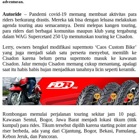
adventuran.
Autoride
– Pandemi covid-19 memang membuat aktivitas para
riders berkurang drastis. Mereka tak bisa dengan leluasa melakukan
agenda touring atau semacamnya. Demi melepas kangen touring,
para riders dari berbagai komunitas maupun klub yang tergabung
dalam WAG Supercetard 250 Up memutuskan touring ke Cisadon.
Lerry, owners bengkel modifikasi supermoto ‘Caos Custom Bike’
yang juga menjadi salah satu perserta menyebut, memilih ke
Cisadon karena belum perna supermoto masuk ke kawasan
Cisadon. Jalur menuju Cisadon memang cukup menantang, apalagi
saat itu habis habis hujan menjadikan tanahnya licin seperti keramik.
Rombongan memulai perjalanan touring sekitar jam 10 pagi.
Kawasan Sentul, Bogor, Jawa Barat menjadi lokasi tikum (titik
kumpul) para rides. Tikum tersebut dipilih karena starting point antar
riser berbeda, ada yang dari Cijantung, Bogor, Bekasi, Pamulang,
Kebon Jeruk, dan Pancoran.