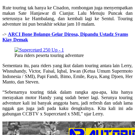
Rute touring tak hanya ke Cisadon, rombongan juga menyempatkan
makan Sate Hanjawar di Cianjur. Lalu Menuju Puncak dan
seterusnya ke Hambalang, dan kembali lagi ke Sentul. Touring
adventure ini pun berakhir sekitar jam 10 malam.
->
ARCI Bone Bolango Gelar Dirosa, Dipandu Ustadz Syams
Kiay Demak
Para riders peserta touring adventure
Sementara itu, para riders yang ikut dalam touring antara lain Lerry,
Wisnuhandy, Victor, Faisal, Iqbal, Irwan (Ketua Umum Supermoto
Indonesia / SMI), Papi Fandi, Bimo, Emile, Raya, Kang Djoen, Her
Manto, dan Steven.
“Sebenarnya touring tidak dalam rangka apa-apa, kita hanya
merayakan motor Handy yang sudah bener lagi. Serunya touring
adventure kali ini banyak anggota baru, jadi refresh dan udah lama
nggak gas juga jadi pada kaku dengkulnya. Kita kali ini ada
gabungan CCBTV x Supercetard x SMI,” ujar Lerry.