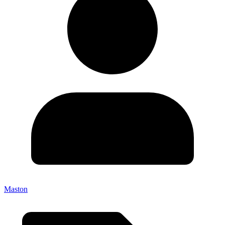
Maston