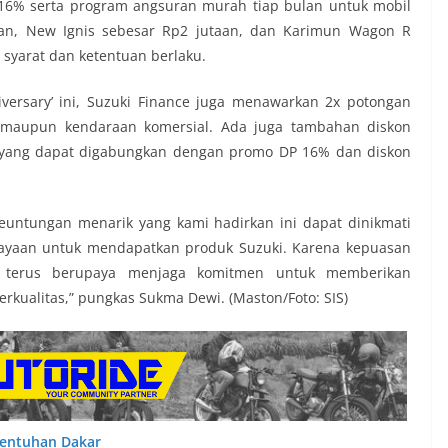
 16% serta program angsuran murah tiap bulan untuk mobil
aan, New Ignis sebesar Rp2 jutaan, dan Karimun Wagon R
 syarat dan ketentuan berlaku.
ersary’ ini, Suzuki Finance juga menawarkan 2x potongan
maupun kendaraan komersial. Ada juga tambahan diskon
yang dapat digabungkan dengan promo DP 16% dan diskon
untungan menarik yang kami hadirkan ini dapat dinikmati
aan untuk mendapatkan produk Suzuki. Karena kepuasan
i terus berupaya menjaga komitmen untuk memberikan
kualitas,” pungkas Sukma Dewi. (Maston/Foto: SIS)
Sentuhan Dakar