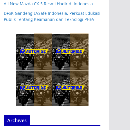
All New Mazda CX-5 Resmi Hadir di Indonesia
DFSK Gandeng EVSafe Indonesia, Perkuat Edukasi
Publik Tentang Keamanan dan Teknologi PHEV
Archives