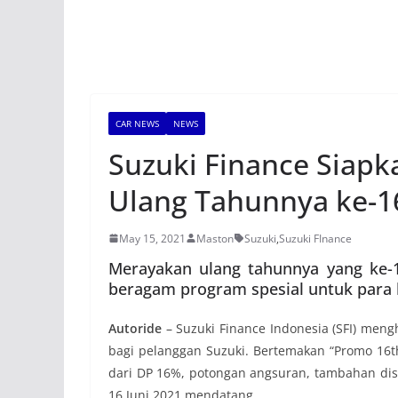
CAR NEWS
NEWS
Suzuki Finance Siapk
Ulang Tahunnya ke-1
May 15, 2021
Maston
Suzuki
,
Suzuki FInance
Merayakan ulang tahunnya yang ke-1
beragam program spesial untuk para
Autoride
– Suzuki Finance Indonesia (SFI) men
bagi pelanggan Suzuki. Bertemakan “Promo 16t
dari DP 16%, potongan angsuran, tambahan disk
16 Juni 2021 mendatang.