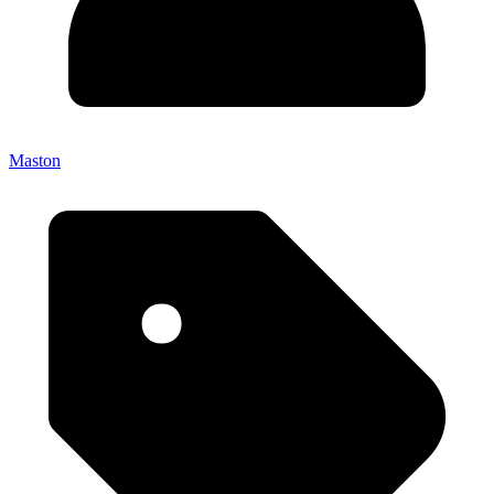
Maston