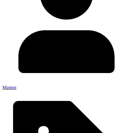
Maston