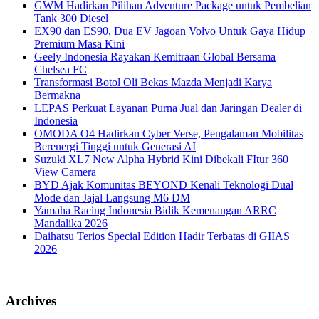
GWM Hadirkan Pilihan Adventure Package untuk Pembelian
Tank 300 Diesel
EX90 dan ES90, Dua EV Jagoan Volvo Untuk Gaya Hidup
Premium Masa Kini
Geely Indonesia Rayakan Kemitraan Global Bersama
Chelsea FC
Transformasi Botol Oli Bekas Mazda Menjadi Karya
Bermakna
LEPAS Perkuat Layanan Purna Jual dan Jaringan Dealer di
Indonesia
OMODA O4 Hadirkan Cyber Verse, Pengalaman Mobilitas
Berenergi Tinggi untuk Generasi AI
Suzuki XL7 New Alpha Hybrid Kini Dibekali FItur 360
View Camera
BYD Ajak Komunitas BEYOND Kenali Teknologi Dual
Mode dan Jajal Langsung M6 DM
Yamaha Racing Indonesia Bidik Kemenangan ARRC
Mandalika 2026
Daihatsu Terios Special Edition Hadir Terbatas di GIIAS
2026
Archives