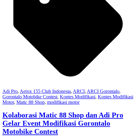
Adi Pro
,
Aerox 155 Club Indonesia
,
ARCI
,
ARCI Gorontalo
,
Gorontalo Motobike Contest
,
Kontes Modifikasi
,
Kontes Modifikasi
Motor
,
Matic 88 Shop
,
modifikasi motor
Kolaborasi Matic 88 Shop dan Adi Pro
Gelar Event Modifikasi Gorontalo
Motobike Contest