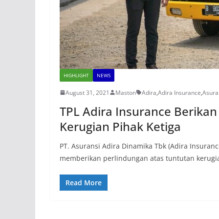
HIGHLIGHT
NEWS
August 31, 2021
Maston
Adira
,
Adira Insurance
,
Asura
TPL Adira Insurance Berikan
Kerugian Pihak Ketiga
PT. Asuransi Adira Dinamika Tbk (Adira Insurance
memberikan perlindungan atas tuntutan kerugi
Read More