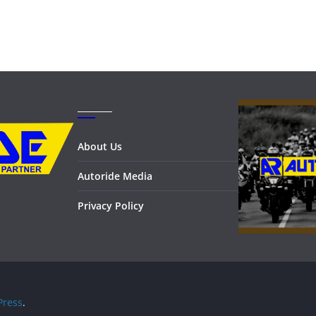
_______
About Us
Autoride Media
Privacy Policy
ress
.