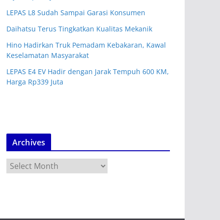
LEPAS L8 Sudah Sampai Garasi Konsumen
Daihatsu Terus Tingkatkan Kualitas Mekanik
Hino Hadirkan Truk Pemadam Kebakaran, Kawal
Keselamatan Masyarakat
LEPAS E4 EV Hadir dengan Jarak Tempuh 600 KM,
Harga Rp339 Juta
Archives
A
r
c
h
i