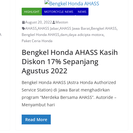
HIGHLIGHT
MOTORCYCLE NEWS
NEWS
August 20, 2022
Maston
AHASS
,
AHASS Jabar
,
AHASS Jawa Barat
,
Bengkel AHASS
,
A
Bengkel Honda AHASS
,
dam
,
daya adicipta motora
,
Paket Ceria Honda
Bengkel Honda AHASS Kasih
Diskon 17% Sepanjang
Agustus 2022
Bengkel Honda AHASS (Astra Honda Authorized
Service Station) di Jawa Barat menghadirkan
program “Merdeka Bersama AHASS”. Autoride –
Menyambut hari
Read More