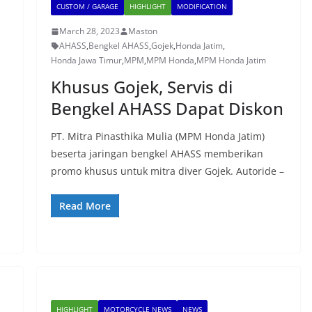
CUSTOM / GARAGE
HIGHLIGHT
MODIFICATION
March 28, 2023
Maston
AHASS
,
Bengkel AHASS
,
Gojek
,
Honda Jatim
,
Honda Jawa Timur
,
MPM
,
MPM Honda
,
MPM Honda Jatim
Khusus Gojek, Servis di
Bengkel AHASS Dapat Diskon
PT. Mitra Pinasthika Mulia (MPM Honda Jatim)
beserta jaringan bengkel AHASS memberikan
promo khusus untuk mitra diver Gojek. Autoride –
Read More
HIGHLIGHT
MOTORCYCLE NEWS
NEWS