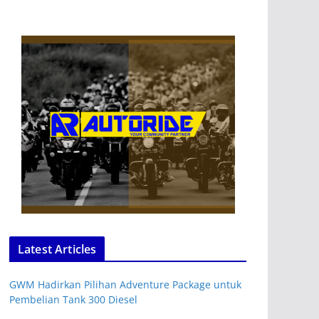
Latest Articles
GWM Hadirkan Pilihan Adventure Package untuk
Pembelian Tank 300 Diesel