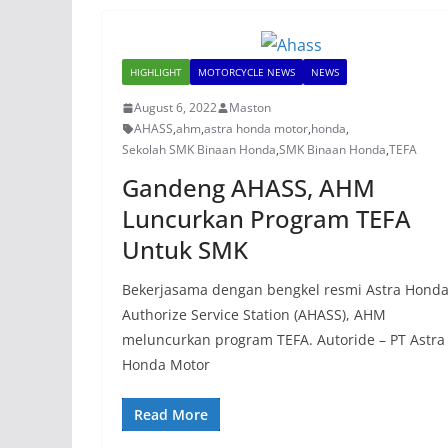
HIGHLIGHT
MOTORCYCLE NEWS
NEWS
August 6, 2022
Maston
AHASS
,
ahm
,
astra honda motor
,
honda
,
Sekolah SMK Binaan Honda
,
SMK Binaan Honda
,
TEFA
Gandeng AHASS, AHM
Luncurkan Program TEFA
Untuk SMK
Bekerjasama dengan bengkel resmi Astra Hond
Authorize Service Station (AHASS), AHM
meluncurkan program TEFA. Autoride – PT Astra
Honda Motor
Read More