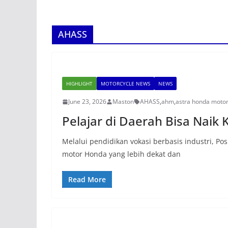
AHASS
HIGHLIGHT
MOTORCYCLE NEWS
NEWS
June 23, 2026
Maston
AHASS
,
ahm
,
astra honda moto
Pelajar di Daerah Bisa Naik
Melalui pendidikan vokasi berbasis industri, P
motor Honda yang lebih dekat dan
Read More