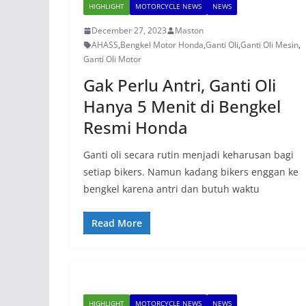
HIGHLIGHT
MOTORCYCLE NEWS
NEWS
December 27, 2023
Maston
AHASS
,
Bengkel Motor Honda
,
Ganti Oli
,
Ganti Oli Mesin
,
Ganti Oli Motor
Gak Perlu Antri, Ganti Oli
Hanya 5 Menit di Bengkel
Resmi Honda
Ganti oli secara rutin menjadi keharusan bagi
setiap bikers. Namun kadang bikers enggan ke
bengkel karena antri dan butuh waktu
Read More
HIGHLIGHT
MOTORCYCLE NEWS
NEWS