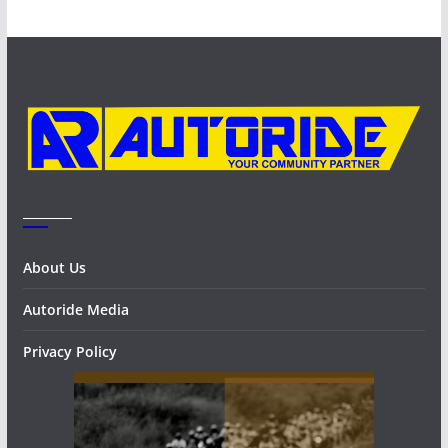
h
i
v
e
s
_______
About Us
Autoride Media
Privacy Policy