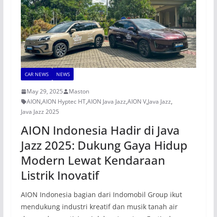
CAR NEWS
NEWS
May 29, 2025
Maston
AION
,
AION Hyptec HT
,
AION Java Jazz
,
AION V
,
Java Jazz
,
Java Jazz 2025
AION Indonesia Hadir di Java
Jazz 2025: Dukung Gaya Hidup
Modern Lewat Kendaraan
Listrik Inovatif
AION Indonesia bagian dari Indomobil Group ikut
mendukung industri kreatif dan musik tanah air