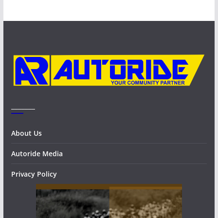
h
i
v
e
s
_______
About Us
Autoride Media
Privacy Policy