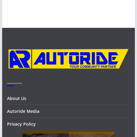
r
c
h
i
v
e
s
_______
About Us
Autoride Media
Privacy Policy