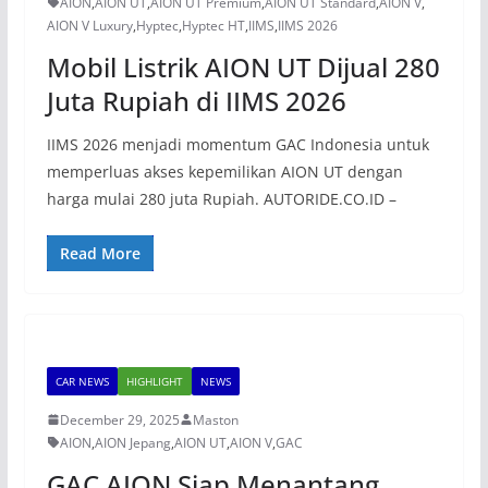
AION
,
AION UT
,
AION UT Premium
,
AION UT Standard
,
AION V
,
AION V Luxury
,
Hyptec
,
Hyptec HT
,
IIMS
,
IIMS 2026
Mobil Listrik AION UT Dijual 280
Juta Rupiah di IIMS 2026
IIMS 2026 menjadi momentum GAC Indonesia untuk
memperluas akses kepemilikan AION UT dengan
harga mulai 280 juta Rupiah. AUTORIDE.CO.ID –
Read More
CAR NEWS
HIGHLIGHT
NEWS
December 29, 2025
Maston
AION
,
AION Jepang
,
AION UT
,
AION V
,
GAC
GAC AION Siap Menantang