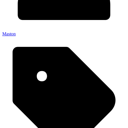
Maston