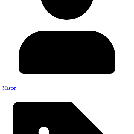
Maston