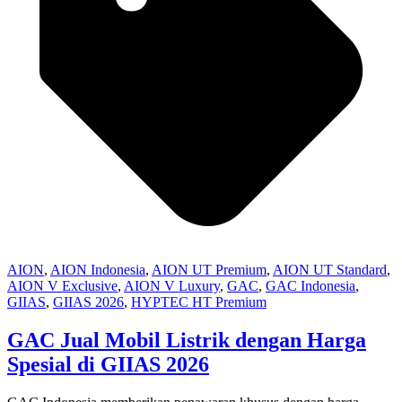
AION
,
AION Indonesia
,
AION UT Premium
,
AION UT Standard
,
AION V Exclusive
,
AION V Luxury
,
GAC
,
GAC Indonesia
,
GIIAS
,
GIIAS 2026
,
HYPTEC HT Premium
GAC Jual Mobil Listrik dengan Harga
Spesial di GIIAS 2026