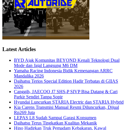
Latest Articles
BYD Ajak Komunitas BEYOND Kenali Teknologi Dual
Mode dan Jajal Langsung M6 DM
Yamaha Racing Indonesia Bidik Kemenangan ARRC
Mandalika 2026
Daihatsu Terios Special Edition Hadir Terbatas di GIIAS
2026
Canggih, JAECOO J7 SHS-P SIVP Bisa Datang & Cari
Parkir Sendiri Tanpa Sopir
Hyundai Luncurkan STARIA Electric dan STARIA Hybrid
Kia Carens Transmisi Manual Resmi Diluncurkan, Dijual
Rp269 Juta
LEPAS L8 Sudah Sampai Garasi Konsumen
Daihatsu Terus Tingkatkan Kualitas Mekanik
Hino Hadirkan Truk Pemadam Kebakaran, Kawal