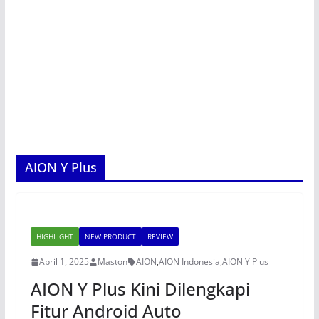
AION Y Plus
HIGHLIGHT
NEW PRODUCT
REVIEW
April 1, 2025
Maston
AION
,
AION Indonesia
,
AION Y Plus
AION Y Plus Kini Dilengkapi
Fitur Android Auto