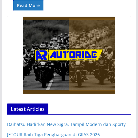
Read More
Latest Articles
Daihatsu Hadirkan New Sigra, Tampil Modern dan Sporty
JETOUR Raih Tiga Penghargaan di GIIAS 2026