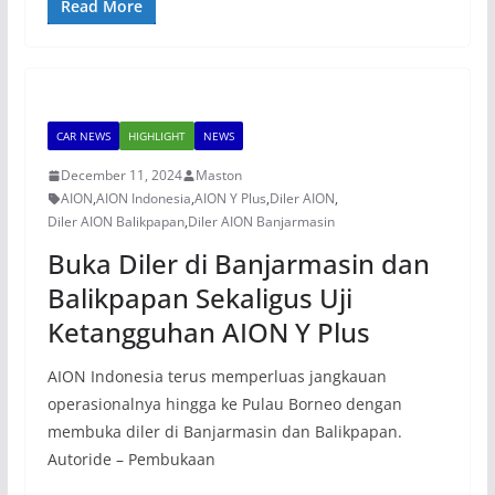
Read More
CAR NEWS
HIGHLIGHT
NEWS
December 11, 2024
Maston
AION
,
AION Indonesia
,
AION Y Plus
,
Diler AION
,
Diler AION Balikpapan
,
Diler AION Banjarmasin
Buka Diler di Banjarmasin dan
Balikpapan Sekaligus Uji
Ketangguhan AION Y Plus
AION Indonesia terus memperluas jangkauan
operasionalnya hingga ke Pulau Borneo dengan
membuka diler di Banjarmasin dan Balikpapan.
Autoride – Pembukaan