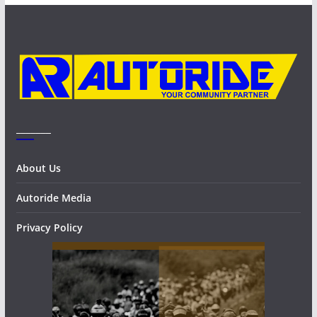
v
e
s
_______
About Us
Autoride Media
Privacy Policy