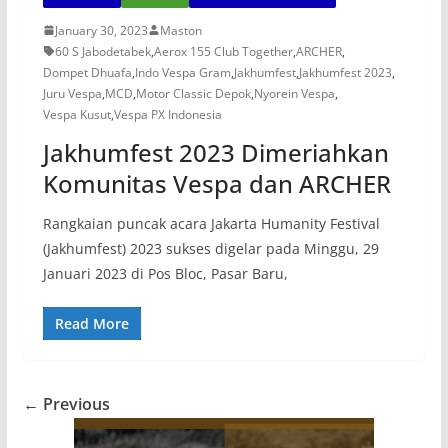
January 30, 2023
Maston
60 S Jabodetabek
,
Aerox 155 Club Together
,
ARCHER
,
Dompet Dhuafa
,
Indo Vespa Gram
,
Jakhumfest
,
Jakhumfest 2023
,
Juru Vespa
,
MCD
,
Motor Classic Depok
,
Nyorein Vespa
,
Vespa Kusut
,
Vespa PX Indonesia
Jakhumfest 2023 Dimeriahkan
Komunitas Vespa dan ARCHER
Rangkaian puncak acara Jakarta Humanity Festival
(Jakhumfest) 2023 sukses digelar pada Minggu, 29
Januari 2023 di Pos Bloc, Pasar Baru,
Read More
← Previous