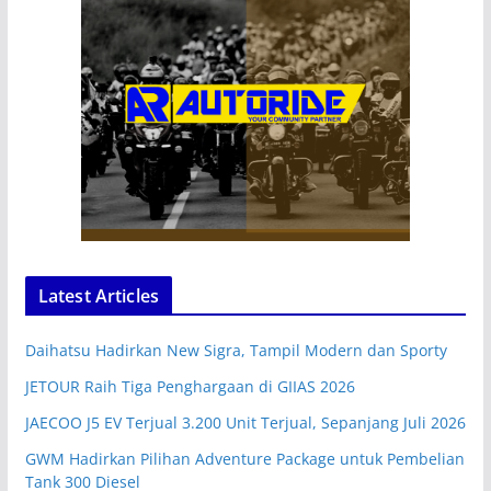
Latest Articles
Daihatsu Hadirkan New Sigra, Tampil Modern dan Sporty
JETOUR Raih Tiga Penghargaan di GIIAS 2026
JAECOO J5 EV Terjual 3.200 Unit Terjual, Sepanjang Juli 2026
GWM Hadirkan Pilihan Adventure Package untuk Pembelian
Tank 300 Diesel