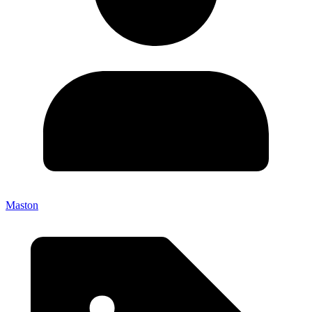
Maston