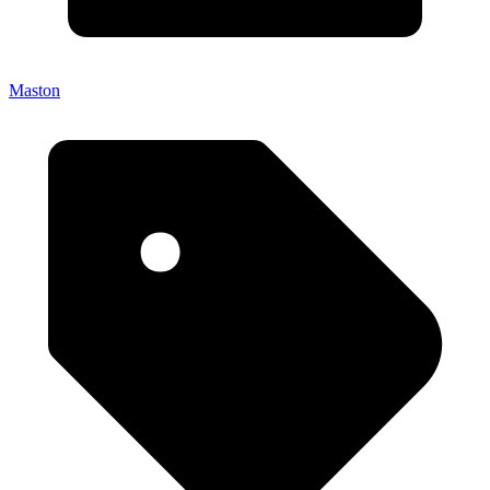
Maston