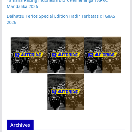
Yamaha Racing Indonesia Bidik Kemenangan ARRC
Mandalika 2026
Daihatsu Terios Special Edition Hadir Terbatas di GIIAS
2026
Archives