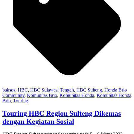
baksos
,
HBC
,
HBC Sulawesi Tengah
,
HBC Sulteng
,
Honda Brio
Community
,
Komunitas Brio
,
Komunitas Honda
,
Komunitas Honda
Brio
,
Touring
Touring HBC Region Sulteng Dikemas
dengan Kegiatan Sosial