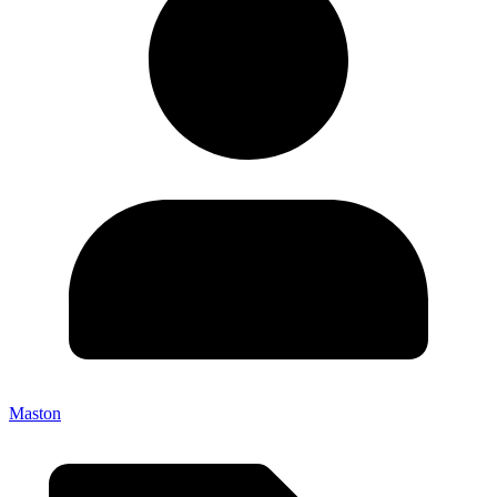
Maston