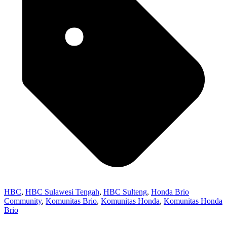
HBC
,
HBC Sulawesi Tengah
,
HBC Sulteng
,
Honda Brio
Community
,
Komunitas Brio
,
Komunitas Honda
,
Komunitas Honda
Brio