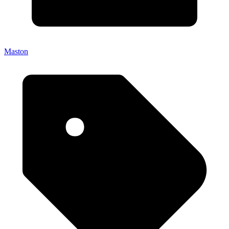
Maston