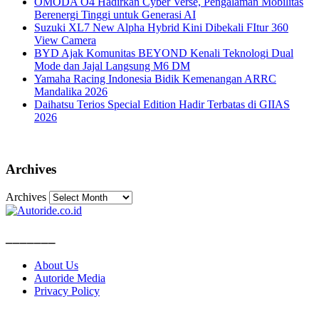
OMODA O4 Hadirkan Cyber Verse, Pengalaman Mobilitas
Berenergi Tinggi untuk Generasi AI
Suzuki XL7 New Alpha Hybrid Kini Dibekali FItur 360
View Camera
BYD Ajak Komunitas BEYOND Kenali Teknologi Dual
Mode dan Jajal Langsung M6 DM
Yamaha Racing Indonesia Bidik Kemenangan ARRC
Mandalika 2026
Daihatsu Terios Special Edition Hadir Terbatas di GIIAS
2026
Archives
Archives
_______
About Us
Autoride Media
Privacy Policy