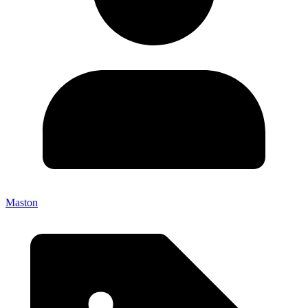
Maston