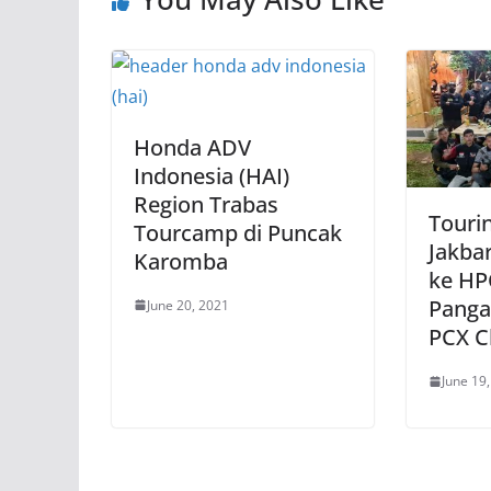
Honda ADV
Indonesia (HAI)
Region Trabas
Touri
Tourcamp di Puncak
Jakba
Karomba
ke HP
Panga
June 20, 2021
PCX C
June 19