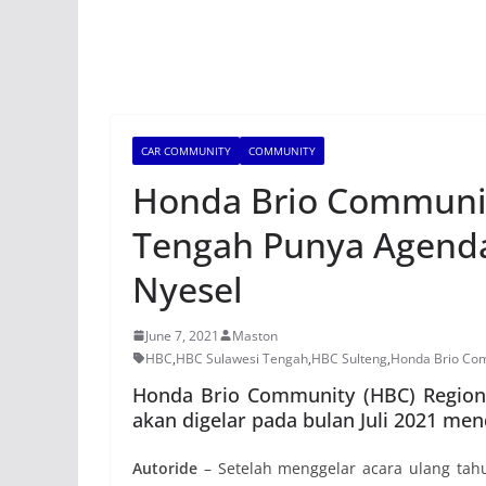
CAR COMMUNITY
COMMUNITY
Honda Brio Communit
Tengah Punya Agenda 
Nyesel
June 7, 2021
Maston
HBC
,
HBC Sulawesi Tengah
,
HBC Sulteng
,
Honda Brio Co
Honda Brio Community (HBC) Regiona
akan digelar pada bulan Juli 2021 me
Autoride
– Setelah menggelar acara ulang tah