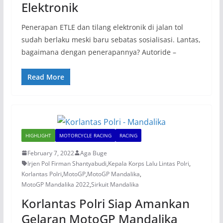
Elektronik
Penerapan ETLE dan tilang elektronik di jalan tol
sudah berlaku meski baru sebatas sosialisasi. Lantas,
bagaimana dengan penerapannya? Autoride –
Read More
HIGHLIGHT
MOTORCYCLE RACING
RACING
February 7, 2022
Aga Buge
Irjen Pol Firman Shantyabudi
,
Kepala Korps Lalu Lintas Polri
,
Korlantas Polri
,
MotoGP
,
MotoGP Mandalika
,
MotoGP Mandalika 2022
,
Sirkuit Mandalika
Korlantas Polri Siap Amankan
Gelaran MotoGP Mandalika