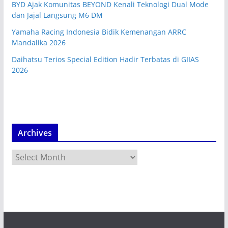
BYD Ajak Komunitas BEYOND Kenali Teknologi Dual Mode
dan Jajal Langsung M6 DM
Yamaha Racing Indonesia Bidik Kemenangan ARRC
Mandalika 2026
Daihatsu Terios Special Edition Hadir Terbatas di GIIAS
2026
Archives
A
r
c
h
i
v