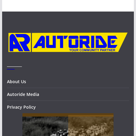
h
i
v
e
s
_______
About Us
Autoride Media
Privacy Policy