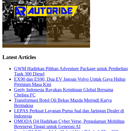
Latest Articles
GWM Hadirkan Pilihan Adventure Package untuk Pembelian
Tank 300 Diesel
EX90 dan ES90, Dua EV Jagoan Volvo Untuk Gaya Hidup
Premium Masa Kini
Geely Indonesia Rayakan Kemitraan Global Bersama
Chelsea FC
Transformasi Botol Oli Bekas Mazda Menjadi Karya
Bermakna
LEPAS Perkuat Layanan Purna Jual dan Jaringan Dealer di
Indonesia
OMODA O4 Hadirkan Cyber Verse, Pengalaman Mobilitas
Berenergi Tinggi untuk Generasi AI