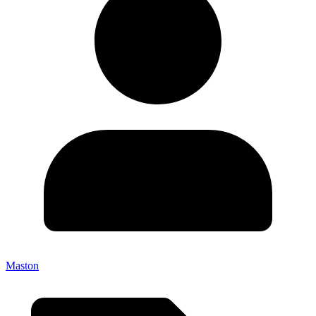
Maston