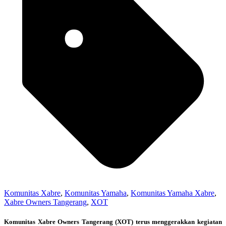
Komunitas Xabre
,
Komunitas Yamaha
,
Komunitas Yamaha Xabre
,
Xabre Owners Tangerang
,
XOT
Komunitas Xabre Owners Tangerang (XOT) terus menggerakkan kegiatan