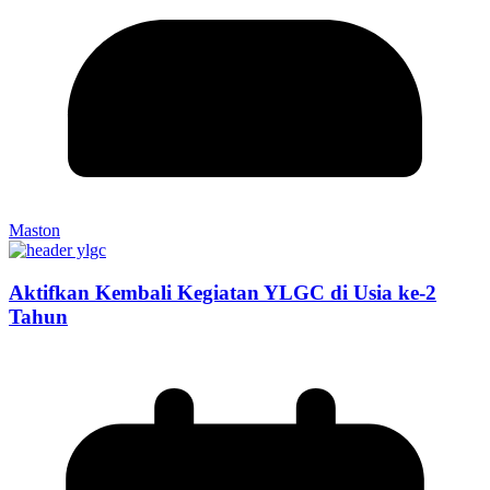
Maston
Aktifkan Kembali Kegiatan YLGC di Usia ke-2
Tahun