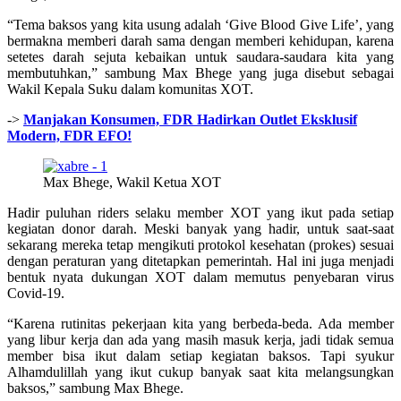
“Tema baksos yang kita usung adalah ‘Give Blood Give Life’, yang
bermakna memberi darah sama dengan memberi kehidupan, karena
setetes darah sejuta kebaikan untuk saudara-saudara kita yang
membutuhkan,” sambung Max Bhege yang juga disebut sebagai
Wakil Kepala Suku dalam komunitas XOT.
->
Manjakan Konsumen, FDR Hadirkan Outlet Eksklusif
Modern, FDR EFO!
Max Bhege, Wakil Ketua XOT
Hadir puluhan riders selaku member XOT yang ikut pada setiap
kegiatan donor darah. Meski banyak yang hadir, untuk saat-saat
sekarang mereka tetap mengikuti protokol kesehatan (prokes) sesuai
dengan peraturan yang ditetapkan pemerintah. Hal ini juga menjadi
bentuk nyata dukungan XOT dalam memutus penyebaran virus
Covid-19.
“Karena rutinitas pekerjaan kita yang berbeda-beda. Ada member
yang libur kerja dan ada yang masih masuk kerja, jadi tidak semua
member bisa ikut dalam setiap kegiatan baksos. Tapi syukur
Alhamdulillah yang ikut cukup banyak saat kita melangsungkan
baksos,” sambung Max Bhege.