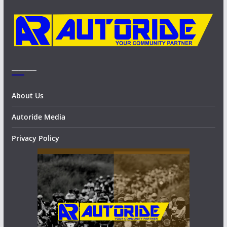
s
_______
About Us
Autoride Media
Privacy Policy