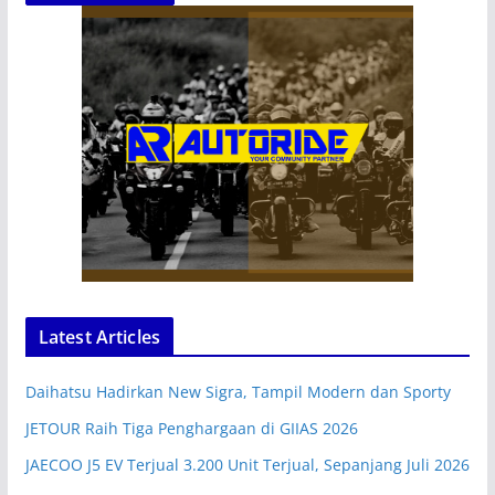
Latest Articles
Daihatsu Hadirkan New Sigra, Tampil Modern dan Sporty
JETOUR Raih Tiga Penghargaan di GIIAS 2026
JAECOO J5 EV Terjual 3.200 Unit Terjual, Sepanjang Juli 2026