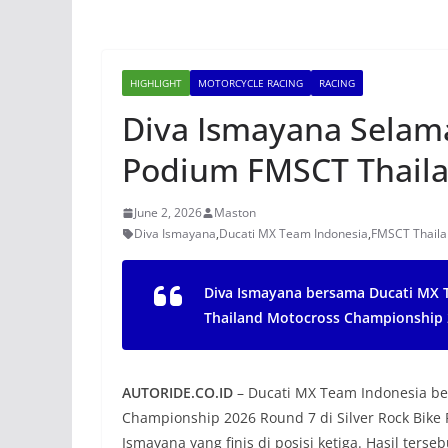
HIGHLIGHT
MOTORCYCLE RACING
RACING
Diva Ismayana Selam
Podium FMSCT Thaila
June 2, 2026
Maston
Diva Ismayana
,
Ducati MX Team Indonesia
,
FMSCT Thaila
Diva Ismayana bersama Ducati MX 
Thailand Motocross Championship 
AUTORIDE.CO.ID
– Ducati MX Team Indonesia be
Championship 2026 Round 7 di Silver Rock Bike 
Ismayana yang finis di posisi ketiga. Hasil ter