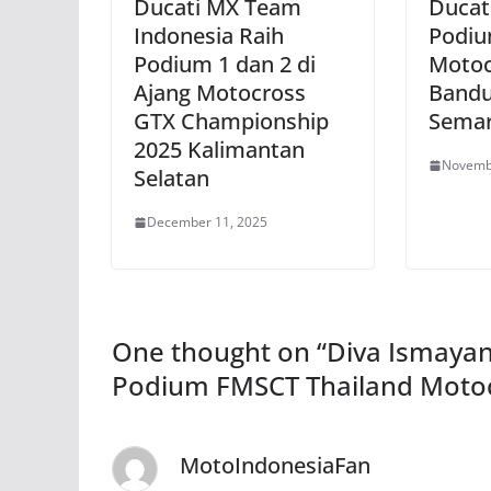
Ducati MX Team
Ducat
Indonesia Raih
Podiu
Podium 1 dan 2 di
Motoc
Ajang Motocross
Bandu
GTX Championship
Sema
2025 Kalimantan
Novemb
Selatan
December 11, 2025
One thought on “
Diva Ismayan
Podium FMSCT Thailand Moto
MotoIndonesiaFan