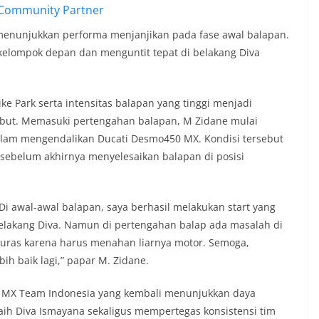
 menunjukkan performa menjanjikan pada fase awal balapan.
elompok depan dan menguntit tepat di belakang Diva
ike Park serta intensitas balapan yang tinggi menjadi
ebut. Memasuki pertengahan balapan, M Zidane mulai
 dalam mengendalikan Ducati Desmo450 MX. Kondisi tersebut
sebelum akhirnya menyelesaikan balapan di posisi
Di awal-awal balapan, saya berhasil melakukan start yang
 belakang Diva. Namun di pertengahan balap ada masalah di
kuras karena harus menahan liarnya motor. Semoga,
ih baik lagi,” papar M. Zidane.
ati MX Team Indonesia yang kembali menunjukkan daya
raih Diva Ismayana sekaligus mempertegas konsistensi tim