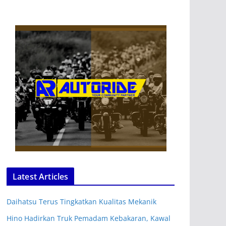
Latest Articles
Daihatsu Terus Tingkatkan Kualitas Mekanik
Hino Hadirkan Truk Pemadam Kebakaran, Kawal