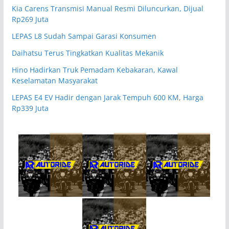
Kia Carens Transmisi Manual Resmi Diluncurkan, Dijual
Rp269 Juta
LEPAS L8 Sudah Sampai Garasi Konsumen
Daihatsu Terus Tingkatkan Kualitas Mekanik
Hino Hadirkan Truk Pemadam Kebakaran, Kawal
Keselamatan Masyarakat
LEPAS E4 EV Hadir dengan Jarak Tempuh 600 KM, Harga
Rp339 Juta