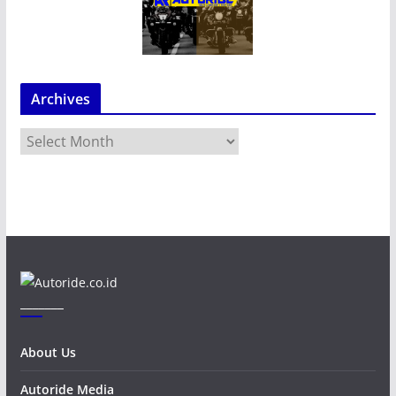
Archives
A
r
c
h
i
v
e
s
_______
About Us
Autoride Media