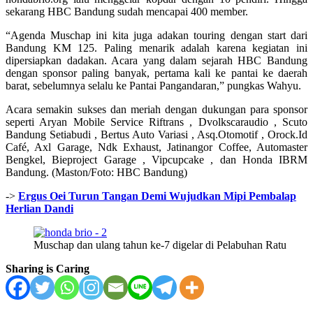
sekarang HBC Bandung sudah mencapai 400 member.
“Agenda Muschap ini kita juga adakan touring dengan start dari
Bandung KM 125. Paling menarik adalah karena kegiatan ini
dipersiapkan dadakan. Acara yang dalam sejarah HBC Bandung
dengan sponsor paling banyak, pertama kali ke pantai ke daerah
barat, sebelumnya selalu ke Pantai Pangandaran,” pungkas Wahyu.
Acara semakin sukses dan meriah dengan dukungan para sponsor
seperti Aryan Mobile Service Riftrans , Dvolkscaraudio , Scuto
Bandung Setiabudi , Bertus Auto Variasi , Asq.Otomotif , Orock.Id
Café, Axl Garage, Ndk Exhaust, Jatinangor Coffee, Automaster
Bengkel, Bieproject Garage , Vipcupcake , dan Honda IBRM
Bandung. (Maston/Foto: HBC Bandung)
->
Ergus Oei Turun Tangan Demi Wujudkan Mipi Pembalap
Herlian Dandi
Muschap dan ulang tahun ke-7 digelar di Pelabuhan Ratu
Sharing is Caring