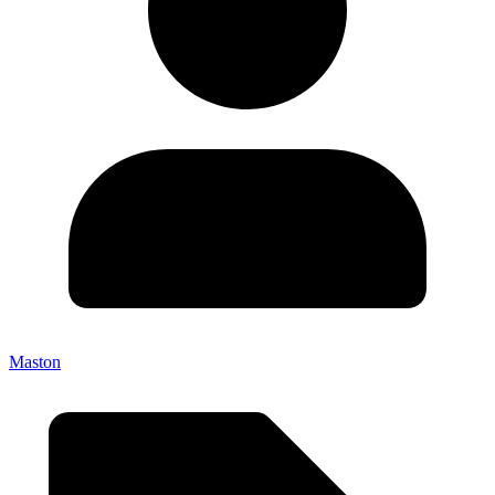
Maston