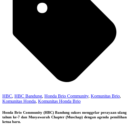
HBC
,
HBC Bandung
,
Honda Brio Community
,
Komunitas Brio
,
Komunitas Honda
,
Komunitas Honda Brio
Honda Brio Community (HBC) Bandung sukses menggelar perayaan ulang
tahun ke-7 dan Musyawarah Chapter (Muschap) dengan agenda pemilihan
ketua baru.