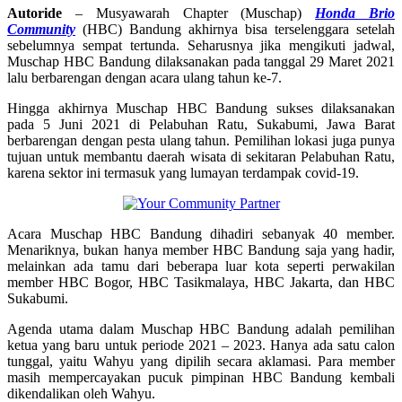
Autoride
– Musyawarah Chapter (Muschap)
Honda Brio
Community
(HBC) Bandung akhirnya bisa terselenggara setelah
sebelumnya sempat tertunda. Seharusnya jika mengikuti jadwal,
Muschap HBC Bandung dilaksanakan pada tanggal 29 Maret 2021
lalu berbarengan dengan acara ulang tahun ke-7.
Hingga akhirnya Muschap HBC Bandung sukses dilaksanakan
pada 5 Juni 2021 di Pelabuhan Ratu, Sukabumi, Jawa Barat
berbarengan dengan pesta ulang tahun. Pemilihan lokasi juga punya
tujuan untuk membantu daerah wisata di sekitaran Pelabuhan Ratu,
karena sektor ini termasuk yang lumayan terdampak covid-19.
Acara Muschap HBC Bandung dihadiri sebanyak 40 member.
Menariknya, bukan hanya member HBC Bandung saja yang hadir,
melainkan ada tamu dari beberapa luar kota seperti perwakilan
member HBC Bogor, HBC Tasikmalaya, HBC Jakarta, dan HBC
Sukabumi.
Agenda utama dalam Muschap HBC Bandung adalah pemilihan
ketua yang baru untuk periode 2021 – 2023. Hanya ada satu calon
tunggal, yaitu Wahyu yang dipilih secara aklamasi. Para member
masih mempercayakan pucuk pimpinan HBC Bandung kembali
dikendalikan oleh Wahyu.