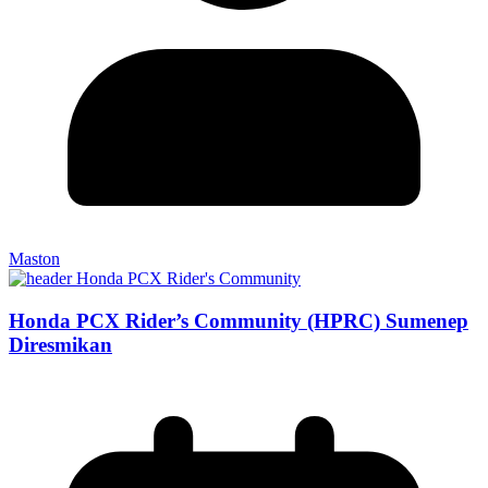
Maston
Honda PCX Rider’s Community (HPRC) Sumenep
Diresmikan