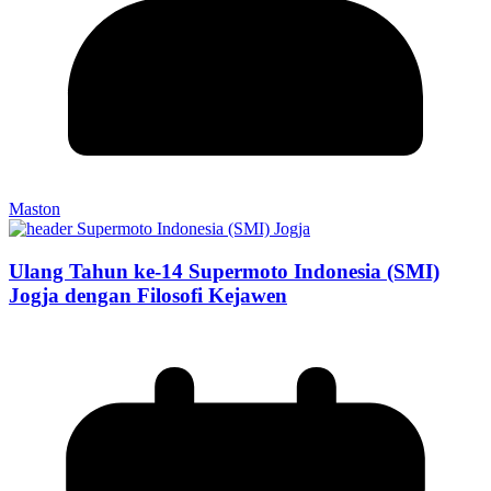
Maston
Ulang Tahun ke-14 Supermoto Indonesia (SMI)
Jogja dengan Filosofi Kejawen