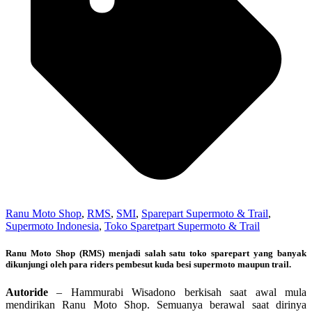
Ranu Moto Shop
,
RMS
,
SMI
,
Sparepart Supermoto & Trail
,
Supermoto Indonesia
,
Toko Sparetpart Supermoto & Trail
Ranu Moto Shop (RMS) menjadi salah satu toko sparepart yang banyak
dikunjungi oleh para riders pembesut kuda besi supermoto maupun trail.
Autoride
– Hammurabi Wisadono berkisah saat awal mula
mendirikan Ranu Moto Shop. Semuanya berawal saat dirinya