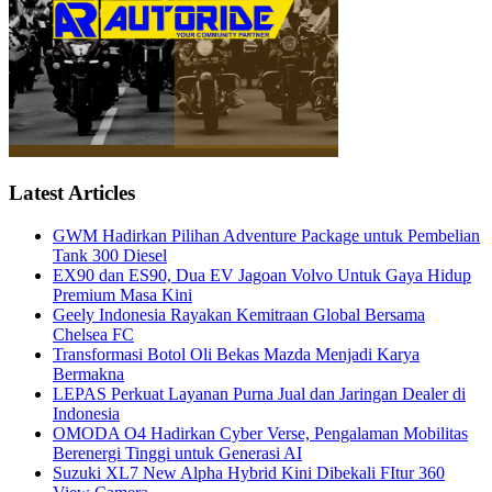
Latest Articles
GWM Hadirkan Pilihan Adventure Package untuk Pembelian
Tank 300 Diesel
EX90 dan ES90, Dua EV Jagoan Volvo Untuk Gaya Hidup
Premium Masa Kini
Geely Indonesia Rayakan Kemitraan Global Bersama
Chelsea FC
Transformasi Botol Oli Bekas Mazda Menjadi Karya
Bermakna
LEPAS Perkuat Layanan Purna Jual dan Jaringan Dealer di
Indonesia
OMODA O4 Hadirkan Cyber Verse, Pengalaman Mobilitas
Berenergi Tinggi untuk Generasi AI
Suzuki XL7 New Alpha Hybrid Kini Dibekali FItur 360