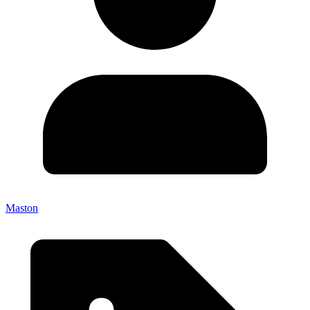
Maston