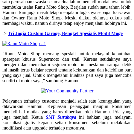
satu perusahaan swasta selama dua tahun menjadi modal awal untuk
membuka usaha Ranu Moto Shop. Berjalan sudah satu tahun lebih,
Hammu kini juga masih tetap menjalani tugasnya sebagai karyawan
dan Owner Ranu Moto Shop. Meski diakui olehnya cukup sulit
membagi waktu, namun dirinya tetap enjoy menjalani hobinya ini.
->
Tri Jogja Custom Garage, Bengkel Spesialis Modif Moge
“Ranu Moto Shop memang spesiali untuk melayani kebutuhan
sparepart khusus Supermoto dan trail. Karena setidaknya saya
mengerti dan memahami segmen motor ini meskipun sampai detik
ini masih terus belajar seperti tentang kekurangan dan kelebihan part
yang saya jual. Untuk mengetahui kualitas part saya juga mencoba
sendiri di motor saya,” sambung Hammu.
Pelayanan terhadap customer menjadi salah satu keunggulan yang
ditawarkan Hammu. Kepuasan pelanggan maupun konsumen
menjadi hal mutlak yang harus diberikan oleh Hammu. Pria yang
juga menjadi Ketua
SMI Surabaya
ini bahkan juga melayani
konsultasi gratis kepada setiap konsumen sebelum melakukan
modifikasi atau upgrade terhadap motornya.