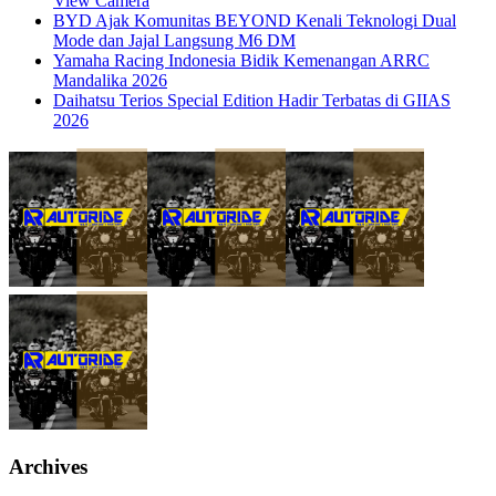
View Camera
BYD Ajak Komunitas BEYOND Kenali Teknologi Dual
Mode dan Jajal Langsung M6 DM
Yamaha Racing Indonesia Bidik Kemenangan ARRC
Mandalika 2026
Daihatsu Terios Special Edition Hadir Terbatas di GIIAS
2026
Archives