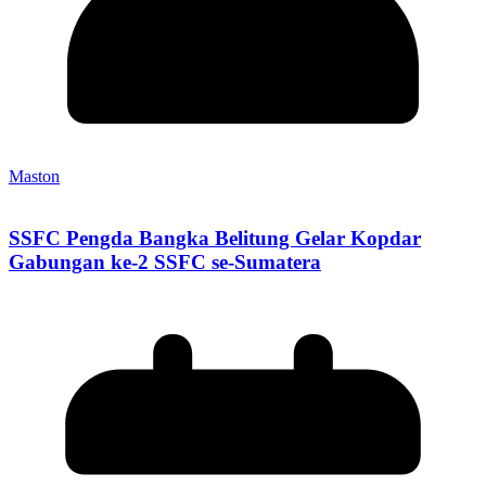
Maston
SSFC Pengda Bangka Belitung Gelar Kopdar
Gabungan ke-2 SSFC se-Sumatera