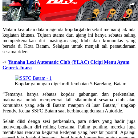
Malam kearaban dalam agenda kopdargab tersebut memang tak ada
kegiatan khusus. Tujuan utama dari ajang ini hanya sebatas saling
memperkenalkan diri masing-masing klub dan komunitas yang
berada di Kota Batam. Selaigus untuk menjali tali persaudaraan
sesama riders.
->
Yamaha Lexi Automatic Club (YLAC) Cicipi Menu Ayam
Geprek Juara
Kopdar gabungan digelar di Jembatan 5 Barelang, Batam
“Temanya hanya sebatas kopdar gabungan dan perkenalan,
maknanya untuk mempererat tali silaturahmi sesama club atau
komunitas yang ada di Batam maupun di luar Batam,” ungkap
Frendy, Ketua SSFC Batam saat berbincang dengan Autoride.
Selain diisi dengn sesi perkenalan, para riders yang hadir juga
menyempatkan diri rolling bersama. Paling penting, mereka juga
membahas rencana kegiatan kedepan yang bersifat positif. Apalagi
seperti kita ketahui bersama, imej buruk komunitas motor memang