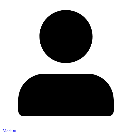
Maston