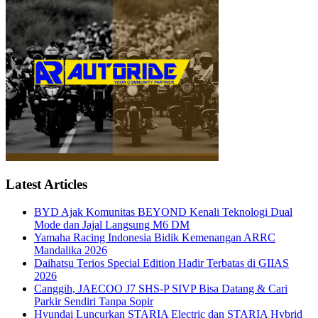
Latest Articles
BYD Ajak Komunitas BEYOND Kenali Teknologi Dual
Mode dan Jajal Langsung M6 DM
Yamaha Racing Indonesia Bidik Kemenangan ARRC
Mandalika 2026
Daihatsu Terios Special Edition Hadir Terbatas di GIIAS
2026
Canggih, JAECOO J7 SHS-P SIVP Bisa Datang & Cari
Parkir Sendiri Tanpa Sopir
Hyundai Luncurkan STARIA Electric dan STARIA Hybrid