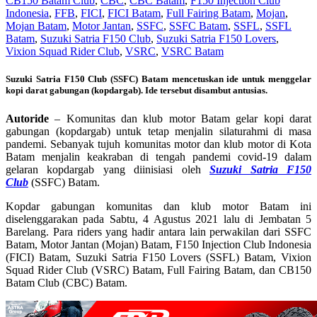
CB150 Batam Club
,
CBC
,
CBC Batam
,
F150 Injection Club
Indonesia
,
FFB
,
FICI
,
FICI Batam
,
Full Fairing Batam
,
Mojan
,
Mojan Batam
,
Motor Jantan
,
SSFC
,
SSFC Batam
,
SSFL
,
SSFL
Batam
,
Suzuki Satria F150 Club
,
Suzuki Satria F150 Lovers
,
Vixion Squad Rider Club
,
VSRC
,
VSRC Batam
Suzuki Satria F150 Club (SSFC) Batam mencetuskan ide untuk menggelar
kopi darat gabungan (kopdargab). Ide tersebut disambut antusias.
Autoride
– Komunitas dan klub motor Batam gelar kopi darat
gabungan (kopdargab) untuk tetap menjalin silaturahmi di masa
pandemi. Sebanyak tujuh komunitas motor dan klub motor di Kota
Batam menjalin keakraban di tengah pandemi covid-19 dalam
gelaran kopdargab yang diinisiasi oleh
Suzuki Satria F150
Club
(SSFC) Batam.
Kopdar gabungan komunitas dan klub motor Batam ini
diselenggarakan pada Sabtu, 4 Agustus 2021 lalu di Jembatan 5
Barelang. Para riders yang hadir antara lain perwakilan dari SSFC
Batam, Motor Jantan (Mojan) Batam, F150 Injection Club Indonesia
(FICI) Batam, Suzuki Satria F150 Lovers (SSFL) Batam, Vixion
Squad Rider Club (VSRC) Batam, Full Fairing Batam, dan CB150
Batam Club (CBC) Batam.