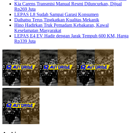
Kia Carens Transmisi Manual Resmi Diluncurkan, Dijual
Rp269 Juta
LEPAS L8 Sudah Sampai Garasi Konsumen
Daihatsu Terus Tingkatkan Kualitas Mekanik
Hino Hadirkan Truk Pemadam Kebakaran, Kawal
Keselamatan Masyarakat
LEPAS E4 EV Hadir dengan Jarak Tempuh 600 KM, Harga
Rp339 Juta