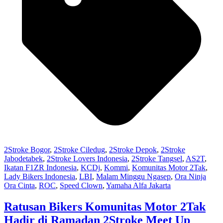
2Stroke Bogor
,
2Stroke Ciledug
,
2Stroke Depok
,
2Stroke
Jabodetabek
,
2Stroke Lovers Indonesia
,
2Stroke Tangsel
,
AS2T
,
Ikatan F1ZR Indonesia
,
KCDj
,
Kommi
,
Komunitas Motor 2Tak
,
Lady Bikers Indonesia
,
LBI
,
Malam Minggu Ngasep
,
Ora Ninja
Ora Cinta
,
ROC
,
Speed Clown
,
Yamaha Alfa Jakarta
Ratusan Bikers Komunitas Motor 2Tak
Hadir di Ramadan 2Stroke Meet Up