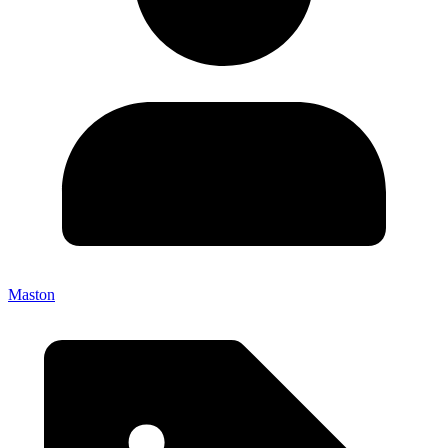
Maston