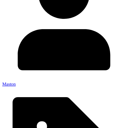
Maston