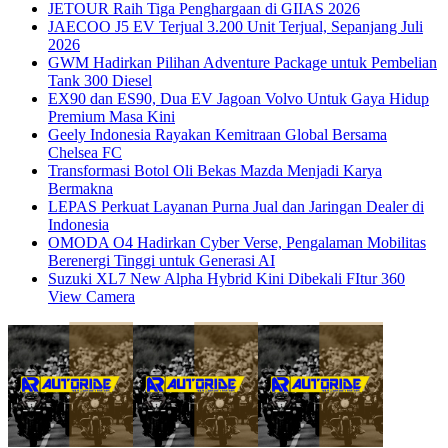
JETOUR Raih Tiga Penghargaan di GIIAS 2026
JAECOO J5 EV Terjual 3.200 Unit Terjual, Sepanjang Juli
2026
GWM Hadirkan Pilihan Adventure Package untuk Pembelian
Tank 300 Diesel
EX90 dan ES90, Dua EV Jagoan Volvo Untuk Gaya Hidup
Premium Masa Kini
Geely Indonesia Rayakan Kemitraan Global Bersama
Chelsea FC
Transformasi Botol Oli Bekas Mazda Menjadi Karya
Bermakna
LEPAS Perkuat Layanan Purna Jual dan Jaringan Dealer di
Indonesia
OMODA O4 Hadirkan Cyber Verse, Pengalaman Mobilitas
Berenergi Tinggi untuk Generasi AI
Suzuki XL7 New Alpha Hybrid Kini Dibekali FItur 360
View Camera