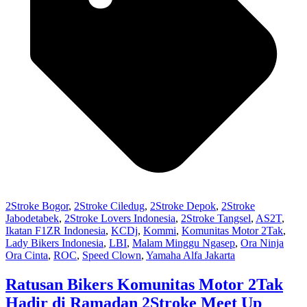
2Stroke Bogor
,
2Stroke Ciledug
,
2Stroke Depok
,
2Stroke
Jabodetabek
,
2Stroke Lovers Indonesia
,
2Stroke Tangsel
,
AS2T
,
Ikatan F1ZR Indonesia
,
KCDj
,
Kommi
,
Komunitas Motor 2Tak
,
Lady Bikers Indonesia
,
LBI
,
Malam Minggu Ngasep
,
Ora Ninja
Ora Cinta
,
ROC
,
Speed Clown
,
Yamaha Alfa Jakarta
Ratusan Bikers Komunitas Motor 2Tak
Hadir di Ramadan 2Stroke Meet Up