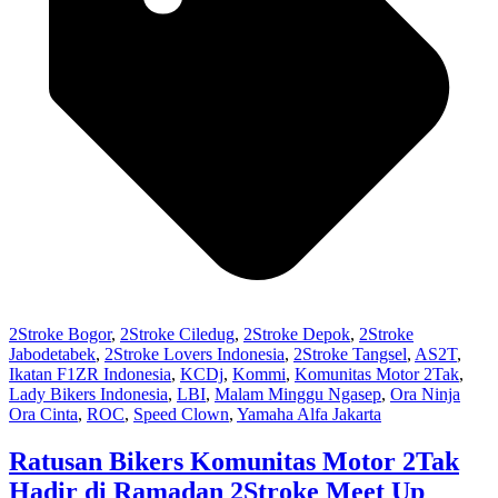
2Stroke Bogor
,
2Stroke Ciledug
,
2Stroke Depok
,
2Stroke
Jabodetabek
,
2Stroke Lovers Indonesia
,
2Stroke Tangsel
,
AS2T
,
Ikatan F1ZR Indonesia
,
KCDj
,
Kommi
,
Komunitas Motor 2Tak
,
Lady Bikers Indonesia
,
LBI
,
Malam Minggu Ngasep
,
Ora Ninja
Ora Cinta
,
ROC
,
Speed Clown
,
Yamaha Alfa Jakarta
Ratusan Bikers Komunitas Motor 2Tak
Hadir di Ramadan 2Stroke Meet Up