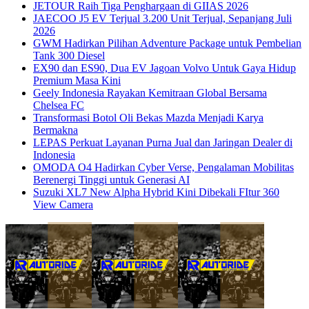
JETOUR Raih Tiga Penghargaan di GIIAS 2026
JAECOO J5 EV Terjual 3.200 Unit Terjual, Sepanjang Juli
2026
GWM Hadirkan Pilihan Adventure Package untuk Pembelian
Tank 300 Diesel
EX90 dan ES90, Dua EV Jagoan Volvo Untuk Gaya Hidup
Premium Masa Kini
Geely Indonesia Rayakan Kemitraan Global Bersama
Chelsea FC
Transformasi Botol Oli Bekas Mazda Menjadi Karya
Bermakna
LEPAS Perkuat Layanan Purna Jual dan Jaringan Dealer di
Indonesia
OMODA O4 Hadirkan Cyber Verse, Pengalaman Mobilitas
Berenergi Tinggi untuk Generasi AI
Suzuki XL7 New Alpha Hybrid Kini Dibekali FItur 360
View Camera