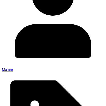
Maston