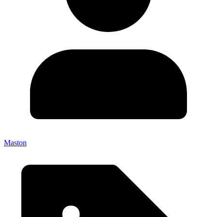
Maston