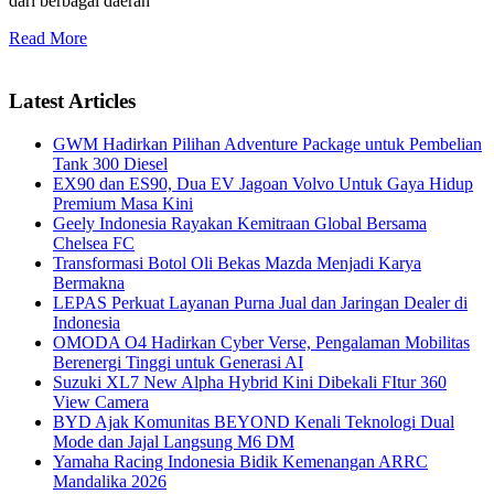
dari berbagai daerah
Read More
Latest Articles
GWM Hadirkan Pilihan Adventure Package untuk Pembelian
Tank 300 Diesel
EX90 dan ES90, Dua EV Jagoan Volvo Untuk Gaya Hidup
Premium Masa Kini
Geely Indonesia Rayakan Kemitraan Global Bersama
Chelsea FC
Transformasi Botol Oli Bekas Mazda Menjadi Karya
Bermakna
LEPAS Perkuat Layanan Purna Jual dan Jaringan Dealer di
Indonesia
OMODA O4 Hadirkan Cyber Verse, Pengalaman Mobilitas
Berenergi Tinggi untuk Generasi AI
Suzuki XL7 New Alpha Hybrid Kini Dibekali FItur 360
View Camera
BYD Ajak Komunitas BEYOND Kenali Teknologi Dual
Mode dan Jajal Langsung M6 DM
Yamaha Racing Indonesia Bidik Kemenangan ARRC
Mandalika 2026