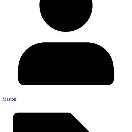
Maston