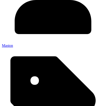
Maston