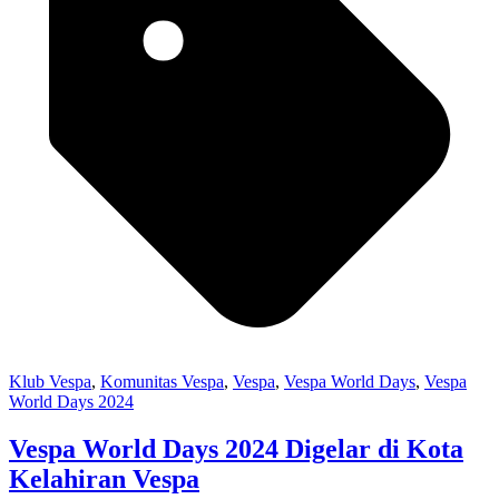
Klub Vespa
,
Komunitas Vespa
,
Vespa
,
Vespa World Days
,
Vespa
World Days 2024
Vespa World Days 2024 Digelar di Kota
Kelahiran Vespa