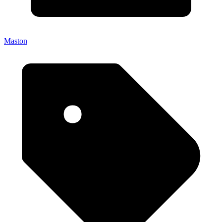
Maston