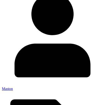
Maston