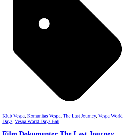
Klub Vespa
,
Komunitas Vespa
,
The Last Journey
,
Vespa World
Days
,
Vespa World Days Bali
Film Dokumenter The Last Journey