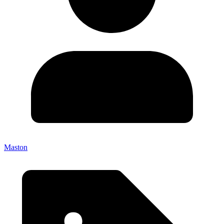
Maston