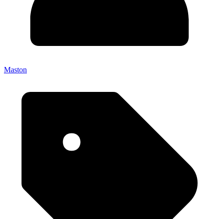
Maston