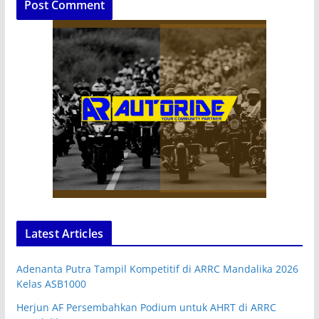
Latest Articles
Adenanta Putra Tampil Kompetitif di ARRC Mandalika 2026
Kelas ASB1000
Herjun AF Persembahkan Podium untuk AHRT di ARRC