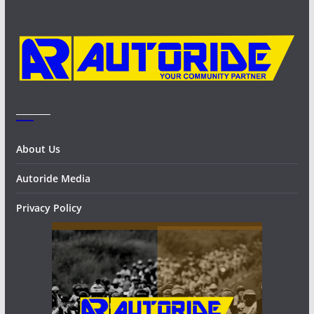
e
s
_______
About Us
Autoride Media
Privacy Policy