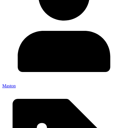
Maston