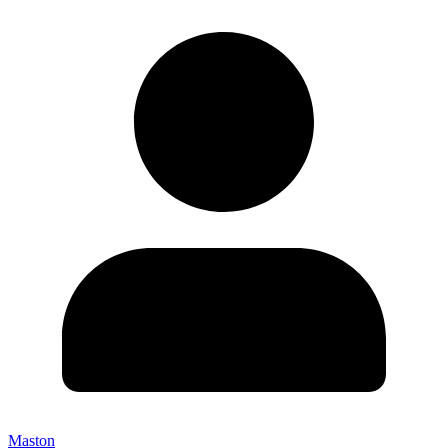
Maston