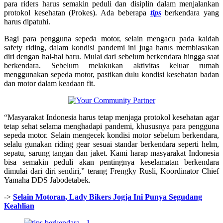
para riders harus semakin peduli dan disiplin dalam menjalankan
protokol kesehatan (Prokes). Ada beberapa
tips
berkendara yang
harus dipatuhi.
Bagi para pengguna sepeda motor, selain mengacu pada kaidah
safety riding, dalam kondisi pandemi ini juga harus membiasakan
diri dengan hal-hal baru. Mulai dari sebelum berkendara hingga saat
berkendara. Sebelum melakukan aktivitas keluar rumah
menggunakan sepeda motor, pastikan dulu kondisi kesehatan badan
dan motor dalam keadaan fit.
“Masyarakat Indonesia harus tetap menjaga protokol kesehatan agar
tetap sehat selama menghadapi pandemi, khususnya para pengguna
sepeda motor. Selain mengecek kondisi motor sebelum berkendara,
selalu gunakan riding gear sesuai standar berkendara seperti helm,
sepatu, sarung tangan dan jaket. Kami harap masyarakat Indonesia
bisa semakin peduli akan pentingnya keselamatan berkendara
dimulai dari diri sendiri,” terang Frengky Rusli, Koordinator Chief
Yamaha DDS Jabodetabek.
->
Selain Motoran, Lady Bikers Jogja Ini Punya Segudang
Keahlian